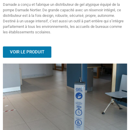
Damade a conçu et fabrique un distributeur de gel atypique équipé de la
pompe Damade Nortier. De grande capacité avec un réservoir intégré, ce
distributeur est à la fois design, robuste, sécurisé, propre, autonome.
Destiné à un usage intensif, c’est aussi un outil à part entière qui s’intègre
parfaitement à tous les environnements, les accueils de bureaux comme
les établissements scolaires.
VOIR LE PRODUIT