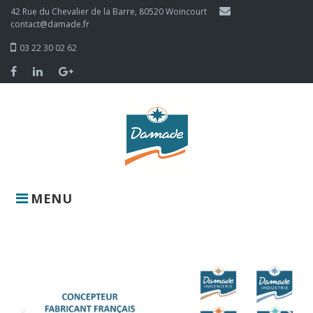
42 Rue du Chevalier de la Barre, 80520 Woincourt
contact@damade.fr
03 22 30 02 62
MENU