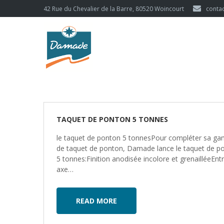
42 Rue du Chevalier de la Barre, 80520 Woincourt
conta
TAQUET DE PONTON 5 TONNES
le taquet de ponton 5 tonnesPour compléter sa g
de taquet de ponton, Damade lance le taquet de p
5 tonnes:Finition anodisée incolore et grenailléeEnt
axe…
READ MORE