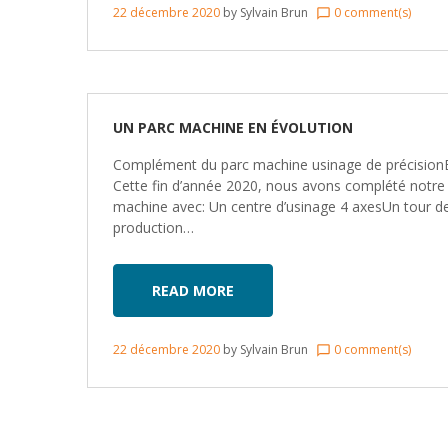
22 décembre 2020
by
Sylvain Brun
0 comment(s)
chat_bubble_outline
UN PARC MACHINE EN ÉVOLUTION
Complément du parc machine usinage de précision
Cette fin d’année 2020, nous avons complété notre
machine avec: Un centre d’usinage 4 axesUn tour d
production…
READ MORE
22 décembre 2020
by
Sylvain Brun
0 comment(s)
chat_bubble_outline