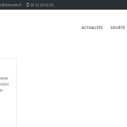
ct@damade.fr
03 22 30 02 62
ACTUALITÉS
SOCIÉTÉ
amme
onton
re-