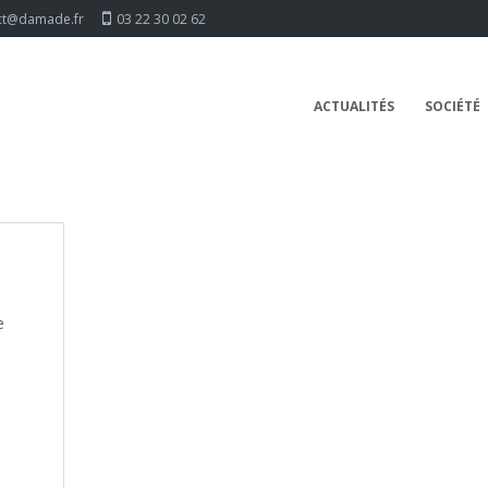
ct@damade.fr
03 22 30 02 62
ACTUALITÉS
SOCIÉTÉ
e